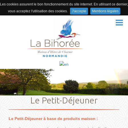
Les cookies assurent le bon fonctionnement du site internet. En utilisant ce dernier,
vous acceptez l'utilisation des cookies.
J'accepte
Mentions légales
ACCUEIL
DOMAINE
CHAMBRES
ACTIVITÉS / TABLE D’HÔTES
ACCÈS
BONS CADEAUX
PHOTOS
Le Petit-Déjeuner
VIDÉO
Le Petit-Déjeuner à base de produits maison :
LES AVIS